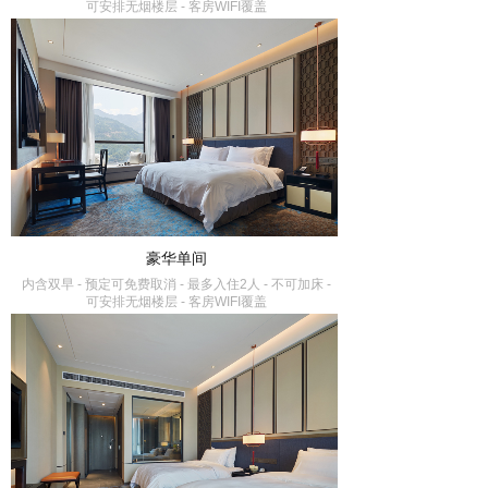
可安排无烟楼层 - 客房WIFI覆盖
豪华单间
内含双早 - 预定可免费取消 - 最多入住2人 - 不可加床 -
可安排无烟楼层 - 客房WIFI覆盖