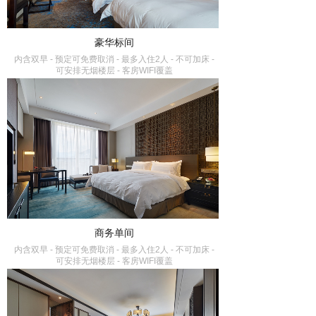
豪华标间
内含双早 - 预定可免费取消 - 最多入住2人 - 不可加床 -
可安排无烟楼层 - 客房WIFI覆盖
商务单间
内含双早 - 预定可免费取消 - 最多入住2人 - 不可加床 -
可安排无烟楼层 - 客房WIFI覆盖