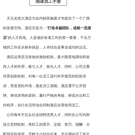
阅读员工手册
天元名悦大酒店为业内精英施展才华提供了一个广阔
的发展空间。酒店宗旨为：“
打造卓越团队，成就一流酒
店
”的人才高地。人是做好各项工作的第一要素，千头万
绪的工作应从根本抓起，人本结合是事业成功的法宝。
酒店运用灵活有效的激励机制，最大限度地调动和发
挥人才的作用，吸引人才、留住人才。同时，公司注重
培育创新机制，对每一位员工进行科学规范的职前培
训，营造宽松环境，激发员工潜能。酒店遵守公开招
聘、择优录用的原则，履行严格的考核、择优办法和工
作程序，实行全员劳动合同制酒店合理使用员工。
公司每年不仅从社会招聘优秀人才，同时在公司内部
设立竞聘机制，将职工的晋升、定级、奖罚、报酬、分
配同实际表现、贡献大小结合起来，充分调动员工的主