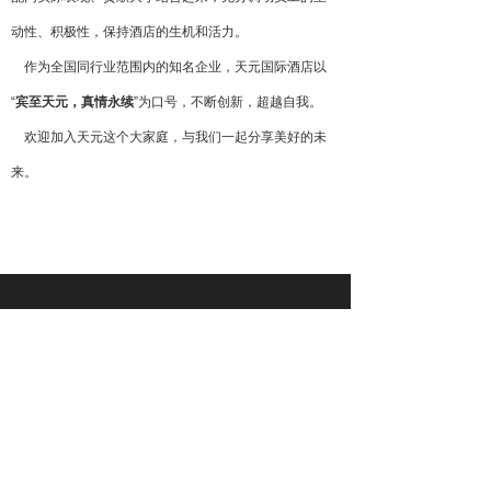
动性、积极性，保持酒店的生机和活力。
作为全国同行业范围内的知名企业，天元国际酒店以
“
宾至天元，真情永续
”为口号，不断创新，超越自我。
欢迎加入天元这个大家庭，与我们一起分享美好的未
来。
地址：浙江省丽水市景宁畲族自治县红星街道
外舍路318号
邮箱：
m15957840070@163.com
扫码关注公众号