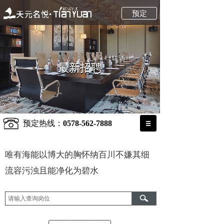
预定
最新招聘
最新招聘
最新招聘
最新招聘
预定热线：
0578-562-7888
唯有海能以博大的胸怀纳百川不嫌其细
流容污浊且能净化为碧水