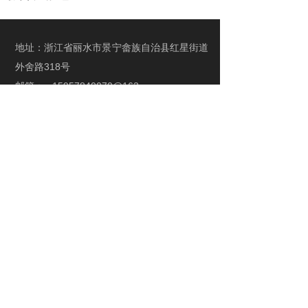
地址：浙江省丽水市景宁畲族自治县红星街道
外舍路318号
邮箱：
m15957840070@163.com
扫码关注公众号
Copyright © 2018
景宁天元名悦酒店有限公司
版权所有
备案号：
浙ICP备18008976号
企业信息化服务商：
@聚诚商务
浙公网安备33112702000120