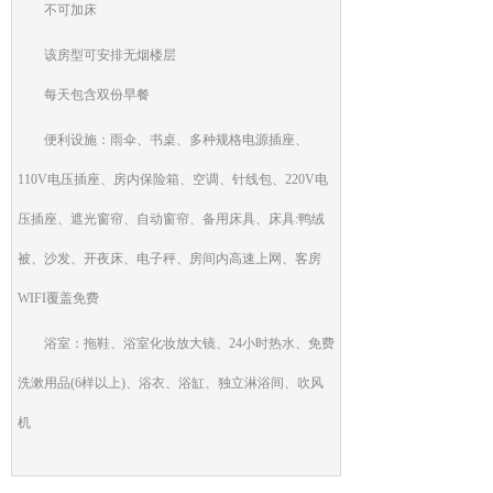
不可加床
该房型可安排无烟楼层
每天包含双份早餐
便利设施：雨伞、书桌、多种规格电源插座、
110V电压插座、房内保险箱、空调、针线包、220V电
压插座、遮光窗帘、自动窗帘、备用床具、床具:鸭绒
被、沙发、开夜床、电子秤、房间内高速上网、客房
WIFI覆盖免费
浴室：拖鞋、浴室化妆放大镜、24小时热水、免费
洗漱用品(6样以上)、浴衣、浴缸、独立淋浴间、吹风
机