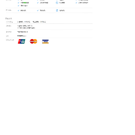
下一个：
豪华标间
上一个：
行政套房
地址：浙江省丽水市景宁畲族自治县红星街道
外舍路318号
邮箱：
m15957840070@163.com
扫码关注公众号