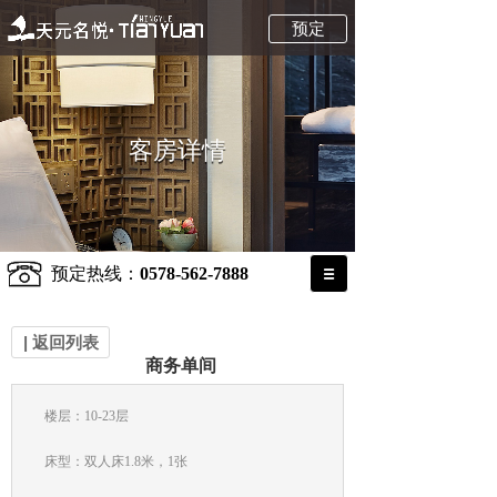
预定
客房详情
客房详情
预定热线：
0578-562-7888
| 返回列表
商务单间
楼层：10-23层
床型：双人床1.8米，1张